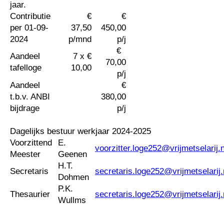
jaar.
Contributie
€
€
per 01-09-
37,50
450,00
2024
p/mnd
p/j
€
Aandeel
7 x €
70,00
tafelloge
10,00
p/j
Aandeel
€
t.b.v. ANBI
380,00
bijdrage
p/j
Dagelijks bestuur werkjaar 2024-2025
Voorzittend
E.
voorzitter.loge252@vrijmetselarij.n
Meester
Geenen
H.T.
Secretaris
secretaris.loge252@vrijmetselarij.
Dohmen
P.K.
Thesaurier
secretaris.loge252@vrijmetselarij.
Wullms