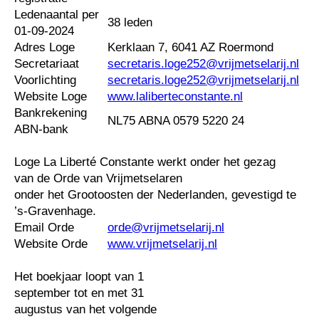
Ledenaantal per
38 leden
01-09-2024
Adres Loge
Kerklaan 7, 6041 AZ Roermond
Secretariaat
secretaris.loge252@vrijmetselarij.nl
Voorlichting
secretaris.loge252@vrijmetselarij.nl
Website Loge
www.laliberteconstante.nl
Bankrekening
NL75 ABNA 0579 5220 24
ABN-bank
Loge La Liberté Constante werkt onder het gezag
van de Orde van Vrijmetselaren
onder het Grootoosten der Nederlanden, gevestigd te
’s-Gravenhage.
Email Orde
orde@vrijmetselarij.nl
Website Orde
www.vrijmetselarij.nl
Het boekjaar loopt van 1
september tot en met 31
augustus van het volgende