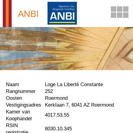
Overslaan en naar de inhoud gaan
ANBI
Naam
Loge La Liberté Constante
Rangnummer
252
Oosten
Roermond
Vestigingsadres
Kerklaan 7, 6041 AZ Roermond
Kamer van
4017.53.55
Koophandel
RSIN
8030.10.345
registratie