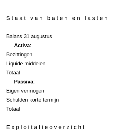
S t a a t v a n b a t e n e n l a s t e n
Balans 31 augustus
Activa:
Bezittingen
Liquide middelen
Totaal
Passiva:
Eigen vermogen
Schulden korte termijn
Totaal
E x p l o i t a t i e o v e r z i c h t